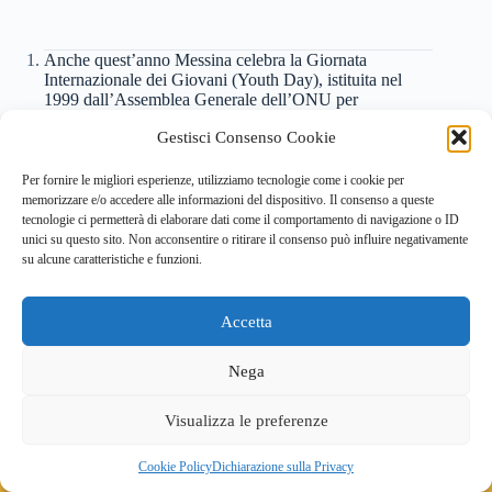
Anche quest’anno Messina celebra la Giornata
Internazionale dei Giovani (Youth Day), istituita nel
1999 dall’Assemblea Generale dell’ONU per
promuovere e integrare le voci, le azioni e le iniziative
Gestisci Consenso Cookie
del mondo giovanile in programma oggi, sabato 12 a
12 AGOSTO 2023 / 16:50
Per fornire le migliori esperienze, utilizziamo tecnologie come i cookie per
[…] PODCAST – 12 Agosto: Giornata Internazionale
memorizzare e/o accedere alle informazioni del dispositivo. Il consenso a queste
dei Giovani – Green Skills […]
tecnologie ci permetterà di elaborare dati come il comportamento di navigazione o ID
unici su questo sito. Non acconsentire o ritirare il consenso può influire negativamente
su alcune caratteristiche e funzioni.
I commenti sono chiusi.
Accetta
Nega
Visualizza le preferenze
Copyright © 2026 YoungME - Il portale dei giovani a
Cookie Policy
Dichiarazione sulla Privacy
Messina - Sviluppato da
Reago Srl
. - Comune di Messina