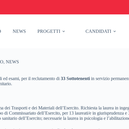
O
NEWS
PROGETTI
CANDIDATI
RO
,
NEWS
oli ed esami, per il reclutamento di
33 Sottotenenti
in servizio permanent
itario.
 dei Trasporti e dei Materiali dell’Esercito. Richiesta la laurea in inge
po di Commissariato dell’Esercito, per 13 laureati/e in giurisprudenza e
anitario dell’Esercito; necessarie la laurea in psicologia e l’abilitazione