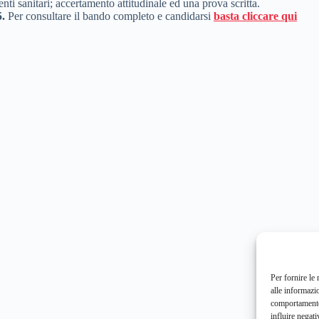
enti sanitari; accertamento attitudinale ed una prova scritta.
5.
Per consultare il bando completo e candidarsi
basta cliccare qui
Per fornire le
alle informazi
comportamento 
influire negati