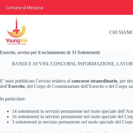
Salta
Comune di Messina
al
contenuto
CHI SIAM
Esercito, avviso per il reclutamento di 33 Sottotenenti
BANDI E AVVISI
,
CONCORSI
,
INFORMAZIONE
,
LAVO
E’ stato pubblicato l’avviso relativo al
concorso straordinario
, per tit
dell’
Esercito
, del Corpo di Commissariato dell’Esercito e del Corpo san
In particolare:
14 sottotenenti in servizio permanente nel ruolo speciale dell’Arma
16 sottotenenti in servizio permanente nel ruolo speciale del Cor
3 sottotenenti in servizio permanente nel ruolo speciale del Corpo s