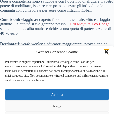
Queste competenze sono sviluppate con l’obiettivo di sfruttare il vostro
potere di mobilitare, ispirare e responsabilizzare gli individui e le
comunità con cui lavorate per agire come cittadini globali.
Condizioni:
viaggio a/r coperto fino a un massimale, vitto e alloggio
gratuito. Le attività si svolgeranno presso il
Bru Moytura Eco Lodge
,
situato in una località rurale. è richiesta una quota di partecipazione di
40-70 euro.
Destinatari:
youth worker
e educatori maggiorenni, provenienti da
Repubblica Ceca, Germania, Irlanda, Italia, Repubblica Slovacca,
Gestisci Consenso Cookie
Spagna, Svezia. Sono benvenuti i partecipanti che hanno una
conoscenza dell’educazione alla cittadinanza globale e, soprattutto,
sono motivati a imparare, condividere, collaborare, esplorare e
Per fornire le migliori esperienze, utilizziamo tecnologie come i cookie per
desiderano utilizzare le loro competenze nel loro lavoro o nelle loro
memorizzare e/o accedere alle informazioni del dispositivo. Il consenso a queste
comunità.
tecnologie ci permetterà di elaborare dati come il comportamento di navigazione o ID
La lingua di lavoro del corso è l’inglese.
unici su questo sito. Non acconsentire o ritirare il consenso può influire negativamente
su alcune caratteristiche e funzioni.
Candidatura:
è possibile compilare il
modulo di candidatura
entro l’8
Aprile 2025
.
Per
maggiori informazioni
è possibile consultare l’
Infopack
.
Accetta
Fonte Portale dei giovani
Nega