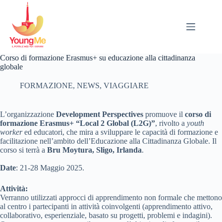
Salta
al
contenuto
Corso di formazione Erasmus+ su educazione alla cittadinanza
globale
FORMAZIONE
,
NEWS
,
VIAGGIARE
L’organizzazione
Development Perspectives
promuove il
corso di
formazione Erasmus+ “Local 2 Global (L2G)”
, rivolto a
youth
worker
ed educatori, che mira a sviluppare le capacità di formazione e
facilitazione nell’ambito dell’Educazione alla Cittadinanza Globale. Il
corso si terrà a
Bru Moytura, Sligo, Irlanda
.
Date
: 21-28 Maggio 2025.
Attività:
Verranno utilizzati approcci di apprendimento non formale che mettono
al centro i partecipanti in attività coinvolgenti (apprendimento attivo,
collaborativo, esperienziale, basato su progetti, problemi e indagini).