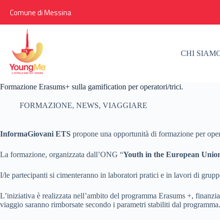
Salta
Comune di Messina
al
contenuto
CHI SIAM
Formazione Erasums+ sulla gamification per operatori/trici.
FORMAZIONE
,
NEWS
,
VIAGGIARE
InformaGiovani ETS
propone una opportunità di formazione per operato
La formazione, organizzata dall’ONG “
Youth in the European Unio
I/le partecipanti si cimenteranno in laboratori pratici e in lavori di gru
L’iniziativa è realizzata nell’ambito del programma Erasums +, finanziat
viaggio saranno rimborsate secondo i parametri stabiliti dal programma