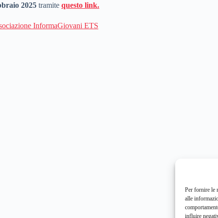
bbraio 2025
tramite
questo link.
Associazione InformaGiovani ETS
Per fornire le
alle informazi
comportamento 
influire negati