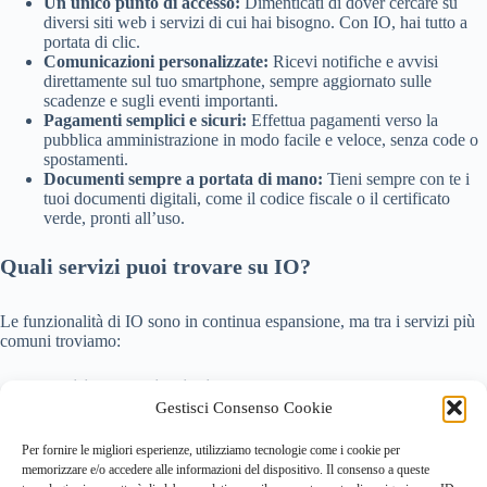
Un unico punto di accesso:
Dimenticati di dover cercare su
diversi siti web i servizi di cui hai bisogno. Con IO, hai tutto a
portata di clic.
Comunicazioni personalizzate:
Ricevi notifiche e avvisi
direttamente sul tuo smartphone, sempre aggiornato sulle
scadenze e sugli eventi importanti.
Pagamenti semplici e sicuri:
Effettua pagamenti verso la
pubblica amministrazione in modo facile e veloce, senza code o
spostamenti.
Documenti sempre a portata di mano:
Tieni sempre con te i
tuoi documenti digitali, come il codice fiscale o il certificato
verde, pronti all’uso.
Quali servizi puoi trovare su IO?
Le funzionalità di IO sono in continua espansione, ma tra i servizi più
comuni troviamo:
Avvisi e comunicazioni:
Ricevi notifiche per multe, pagamenti,
scadenze e appuntamenti.
Gestisci Consenso Cookie
Pagamenti:
Effettua pagamenti di tasse, bollette e altri servizi.
Documenti:
Consulta e scarica i tuoi documenti amministrativi.
Per fornire le migliori esperienze, utilizziamo tecnologie come i cookie per
Bonus:
Ricevi informazioni e accedi ai bonus a cui hai diritto.
memorizzare e/o accedere alle informazioni del dispositivo. Il consenso a queste
Servizi locali:
Trova i servizi offerti dalla tua amministrazione