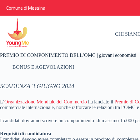
Salta
Comune di Messina
al
contenuto
CHI SIAM
PREMIO DI COMPONIMENTO DELL’OMC | giovani economisti
BONUS E AGEVOLAZIONI
SCADENZA 3 GIUGNO 2024
L’
Organizzazione Mondiale del Commercio
ha lanciato il
Premio di C
commerciale internazionale, nonché rafforzare le relazioni tra l’OMC 
I candidati dovranno scrivere un componimento di massimo 15.000 parol
Requisiti di candidatura
I candidati devono avere completato o essere in procinto di completare u