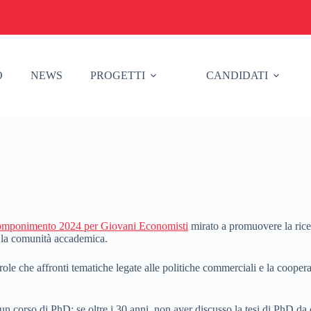
O
NEWS
PROGETTI
CANDIDATI
omponimento 2024 per Giovani Economisti
mirato a promuovere la ricer
e la comunità accademica.
e che affronti tematiche legate alle politiche commerciali e la cooper
n corso di PhD; se oltre i 30 anni, non aver discusso la tesi di PhD da 