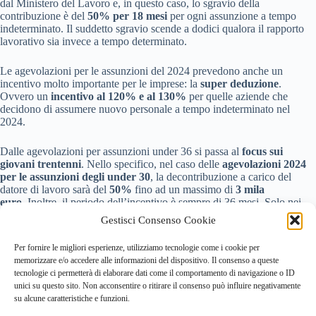
dal Ministero del Lavoro e, in questo caso, lo sgravio della
contribuzione è del
50% per 18 mesi
per ogni assunzione a tempo
indeterminato. Il suddetto sgravio scende a dodici qualora il rapporto
lavorativo sia invece a tempo determinato.
Le agevolazioni per le assunzioni del 2024 prevedono anche un
incentivo molto importante per le imprese: la
super deduzione
.
Ovvero un
incentivo al 120% e al 130%
per quelle aziende che
decidono di assumere nuovo personale a tempo indeterminato nel
2024.
Dalle agevolazioni per assunzioni under 36 si passa al
focus sui
giovani trentenni
. Nello specifico, nel caso delle
agevolazioni 2024
per le assunzioni degli under 30
, la decontribuzione a carico del
datore di lavoro sarà del
50%
fino ad un massimo di
3 mila
euro.
Inoltre, il periodo dell’incentivo è sempre di 36 mesi. Solo nei
seguenti casi
non si può
beneficiare di tale agevolazione:
Gestisci Consenso Cookie
contratto di apprendistato;
Per fornire le migliori esperienze, utilizziamo tecnologie come i cookie per
lavoro intermittente;
memorizzare e/o accedere alle informazioni del dispositivo. Il consenso a queste
lavoro domestico;
tecnologie ci permetterà di elaborare dati come il comportamento di navigazione o ID
nei casi di giovani assunti con la qualifica di dirigente.
unici su questo sito. Non acconsentire o ritirare il consenso può influire negativamente
su alcune caratteristiche e funzioni.
Pertanto, in questi quattro casi, decade la possibilità per l’azienda di