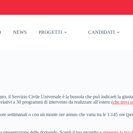
O
NEWS
PROGETTI
CANDIDATI
futuro, il Servizio Civile Universale è la bussola che può indicarti la giu
relativi a 30 programmi di intervento da realizzare all’estero (
che trovi q
 ore settimanali o con un monte ore annuo che varia tra le 1.145 ore (per
la presentazione delle domande. Scegli il tuo progetto e
presenta la tua