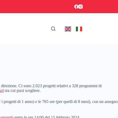
sta direzione. Ci sono 2.023 progetti relativi a 328 programmi di
ui
) tra cui puoi scegliere.
 i progetti di 1 anno) e le 765 ore (per quelli di 8 mesi), con un assegno
 domanda
entro le ore 14:00 del 15 febbraio 2024.