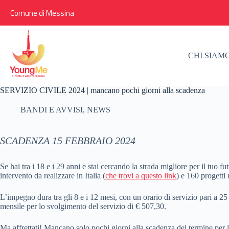
Salta
Comune di Messina
al
contenuto
CHI SIAM
SERVIZIO CIVILE 2024 | mancano pochi giorni alla scadenza
BANDI E AVVISI
,
NEWS
SCADENZA 15 FEBBRAIO 2024
Se hai tra i 18 e i 29 anni e stai cercando la strada migliore per il tuo 
intervento da realizzare in Italia (
che trovi a questo link
) e 160 progetti 
L’impegno dura tra gli 8 e i 12 mesi, con un orario di servizio pari a 25
mensile per lo svolgimento del servizio di € 507,30.
Ma affrettati! Mancano solo pochi giorni alla scadenza del termine per 