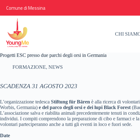
Salta
Comune di Messina
al
contenuto
CHI SIAM
Progetti ESC presso due parchi degli orsi in Germania
FORMAZIONE
,
NEWS
SCADENZA 31 AGOSTO 2023
L’organizzazione tedesca
Stiftung für Bären
è alla ricerca di volontar
Worbis, Germania)
e del parco degli orsi e dei lupi Black Forest
(Ba
L’associazione salva e riabilita animali precedentemente tenuti in condiz
individui. I compiti comprendono la preparazione di cibo e farmaci e la lo
volontari parteciperanno anche a tutti gli eventi in loco e fuori sede.
Date