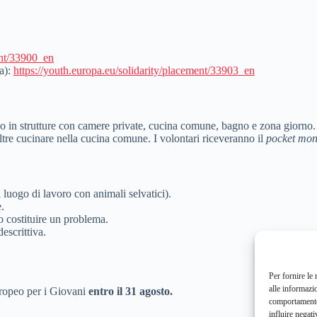
ent/33900_en
a):
https://youth.europa.eu/solidarity/placement/33903_en
oco in strutture con camere private, cucina comune, bagno e zona giorno
oltre cucinare nella cucina comune. I volontari riceveranno il
pocket mo
il luogo di lavoro con animali selvatici).
e.
ro costituire un problema.
escrittiva.
Per fornire le
alle informazi
europeo per i Giovani
entro il 31 agosto.
comportamento 
influire negati