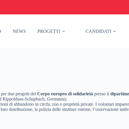
O
NEWS
PROGETTI
CANDIDATI
i per due progetti del
Corpo europeo di solidarietà
presso il
dipartime
d Rippoldsau-Schapbach, Germania).
ioni di abbandono in circhi, zoo o proprietà private. I volontari imparera
ro distribuzione, la pulizia delle strutture esterne, l’osservazione indiv