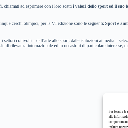
fi, chiamati ad esprimere con i loro scatti
i valori dello sport ed il suo
inque cerchi olimpici, per la VI edizione sono le seguenti:
Sport e amb
 settori coinvolti – dall’arte allo sport, dalle istituzioni ai media – sel
siti di rilevanza internazionale ed in occasioni di particolare interesse, 
Per fornire le
alle informazi
comportamento 
influire negati