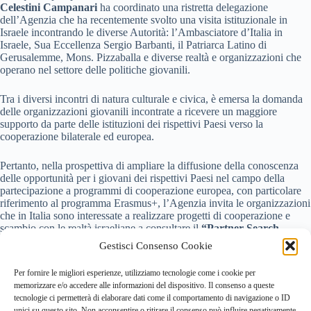
Celestini Campanari
ha coordinato una ristretta delegazione
dell’Agenzia che ha recentemente svolto una visita istituzionale in
Israele incontrando le diverse Autorità: l’Ambasciatore d’Italia in
Israele, Sua Eccellenza Sergio Barbanti, il Patriarca Latino di
Gerusalemme, Mons. Pizzaballa e diverse realtà e organizzazioni che
operano nel settore delle politiche giovanili.
Tra i diversi incontri di natura culturale e civica, è emersa la domanda
delle organizzazioni giovanili incontrate a ricevere un maggiore
supporto da parte delle istituzioni dei rispettivi Paesi verso la
cooperazione bilaterale ed europea.
Pertanto, nella prospettiva di ampliare la diffusione della conoscenza
delle opportunità per i giovani dei rispettivi Paesi nel campo della
partecipazione a programmi di cooperazione europea, con particolare
riferimento al programma Erasmus+, l’Agenzia invita le organizzazioni
che in Italia sono interessate a realizzare progetti di cooperazione e
scambio con le realtà israeliane a consultare il
“Partner Search
Database”
che le potrà meglio orientare verso la identificazione di
Gestisci Consenso Cookie
potenziali partner e organizzazioni attive in Israele.
Per fornire le migliori esperienze, utilizziamo tecnologie come i cookie per
Si tratta di una importante opportunità, cui seguiranno successive
memorizzare e/o accedere alle informazioni del dispositivo. Il consenso a queste
iniziative e attività, per rendere sempre più solida la collaborazione tra
tecnologie ci permetterà di elaborare dati come il comportamento di navigazione o ID
Italia e Israele, nell’ambito di una più ampia cooperazione euro-
unici su questo sito. Non acconsentire o ritirare il consenso può influire negativamente